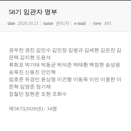
58기 임관자 명부
date
2020.10.21
name
관리자
e-mail
view
493
권우찬 권진 김민수 김민정 김병규 김세현 김은찬 김
은택 김지현 도윤석
류희표 박기태 박동균 박석준 박태환 백정현 송성원
송욱진 신동진 안인혁
엄호준 유경민 윤상명 이건형 이동욱 이민 이종한 이
준혁 임영준 정기재
정철민 정현준 조현 조희수
제58기(2020년) : 34명