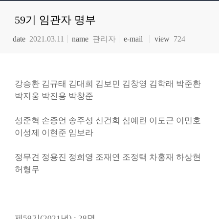
59기 임관자 명부
date
2021.03.11
name
관리자
e-mail
view
724
강승환 김규태 김대희 김보민 김창영 김학래 박준환
박지웅 박진용 박창준
성준혁 손종언 송주성 신건희 심예린 이도근 이민호
이성제 이현준 임보라
정무견 정용진 정희영 조재연 조정택 차홍재 하상현
허형무
제59기(2021년) : 28명